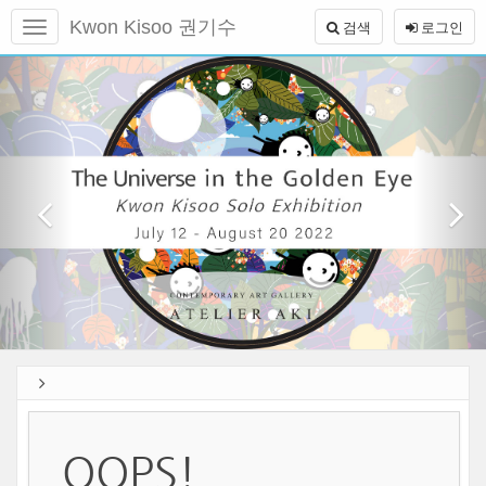
메
Kwon Kisoo 권기수
검색
로그인
뉴
토
본
글
이
1
문
하
전
바
기
로
가
기
OOPS!