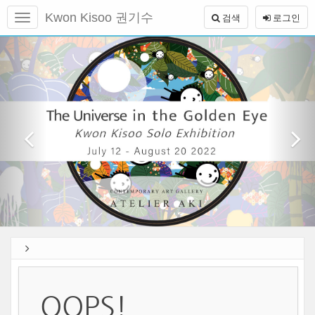
메
Kwon Kisoo 권기수
검색
로그인
뉴
토
본
글
이
1
문
하
전
바
기
로
가
기
OOPS!