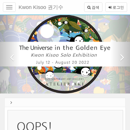
메
Kwon Kisoo 권기수
검색
로그인
뉴
토
본
글
이
1
문
하
전
바
기
로
가
기
OOPS!