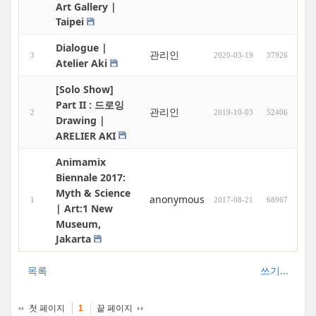
Art Gallery |
Taipei
Dialogue |
관리인
3
2020-03-19
37926
Atelier Aki
[Solo Show]
Part II : 드로잉
관리인
2
2019-10-03
52406
Drawing |
ARELIER AKI
Animamix
Biennale 2017:
Myth & Science
anonymous
1
2017-08-21
68967
| Art:1 New
Museum,
Jakarta
목록
쓰기...
첫 페이지
끝 페이지
1