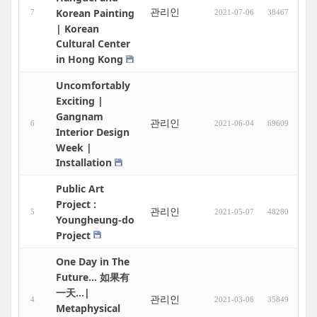
관리인
Korean Painting
7
2021-07-06
38467
| Korean
Cultural Center
in Hong Kong
Uncomfortably
Exciting |
Gangnam
관리인
6
2021-06-04
69609
Interior Design
Week |
Installation
Public Art
Project :
관리인
5
2021-05-07
48280
Youngheung-do
Project
One Day in The
Future... 如果有
一天...|
관리인
4
2021-03-06
35849
Metaphysical