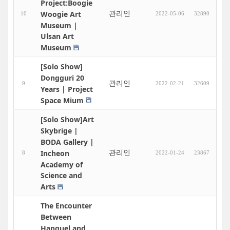
Project:Boogie
관리인
Woogie Art
10
2022-05-06
32890
Museum |
Ulsan Art
Museum
[Solo Show]
Dongguri 20
관리인
9
2022-02-21
32609
Years | Project
Space Mium
[Solo Show]Art
Skybrige |
BODA Gallery |
관리인
Incheon
8
2022-01-24
23867
Academy of
Science and
Arts
The Encounter
Between
Hanguel and