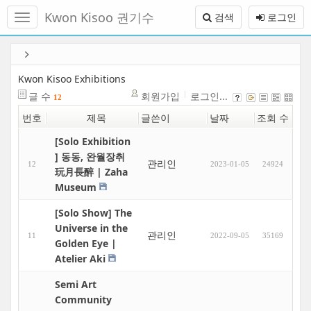
메
Kwon Kisoo 권기수
검색
로그인
뉴
토
글
본
하
문
기
바
Kwon Kisoo Exhibitions
로
글 수
회원가입
로그인...
12
가
번호
제목
글쓴이
날짜
조회 수
기
[Solo Exhibition
] 동동, 완월장취
관리인
12
2023-01-05
24924
玩月長醉 | Zaha
Museum
[Solo Show] The
Universe in the
관리인
11
2022-09-05
35169
Golden Eye |
Atelier Aki
Semi Art
Community