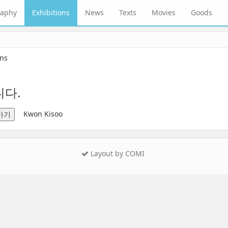
raphy
Exhibitions
News
Texts
Movies
Goods
ons
다.
Kwon Kisoo
가기
Layout by COMI