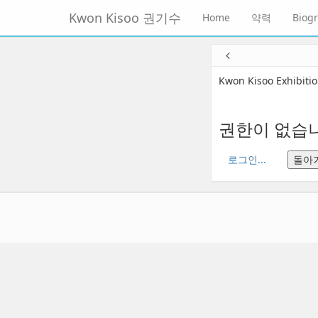
메
Kwon Kisoo 권기수
Home
약력
Biog
뉴
토
글
본
하
문
기
바
Kwon Kisoo Exhibiti
로
가
기
권한이 없습니
로그인...
돌아