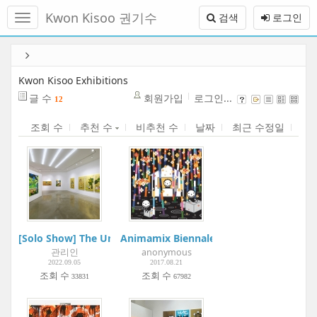
메
Kwon Kisoo 권기수
검색
로그인
뉴
토
글
본
하
문
기
바
Kwon Kisoo Exhibitions
로
글 수
회원가입
로그인...
12
가
기
조회 수
추천 수
비추천 수
날짜
최근 수정일
[Solo Show] The Universe in the Golden Eye | Atelier Aki
Animamix Biennale 2017: Myth & Scienc
관리인
anonymous
2022.09.05
2017.08.21
조회 수
조회 수
33831
67982