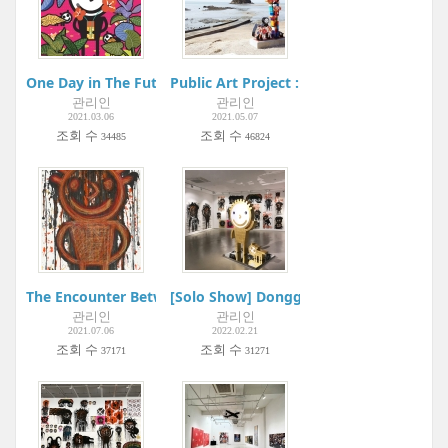
One Day in The Future... 如果有一天...| Metaphysical Art Galler
Public Art Project : Youngheung-do Proj
관리인
관리인
2021.03.06
2021.05.07
조회 수
조회 수
34485
46824
The Encounter Between Hanguel and Korean Painting | Korea
[Solo Show] Dongguri 20 Years | Projec
관리인
관리인
2021.07.06
2022.02.21
조회 수
조회 수
37171
31271