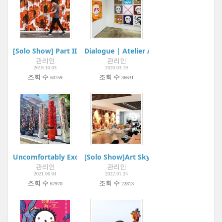
[Solo Show] Part II : 드로잉 Drawing | ARELIER AKI
Dialogue | Atelier Aki
관리인
관리인
2019.10.03
2020.03.19
조회 수
조회 수
50759
36631
Uncomfortably Exciting | Gangnam Interior Design Week | In
[Solo Show]Art Skybrige | BODA Gallery
관리인
관리인
2021.06.04
2022.01.24
조회 수
조회 수
67970
22813