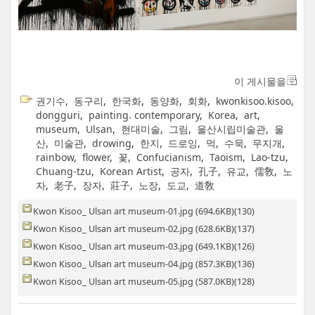
이 게시물을
권기수
,
동구리
,
한국화
,
동양화
,
회화
,
kwonkisoo.kisoo
,
dongguri
,
painting. contemporary
,
Korea
,
art
,
museum
,
Ulsan
,
현대미술
,
그림
,
울산시립미술관
,
울
산
,
미술관
,
drowing
,
한지
,
드로잉
,
먹
,
수묵
,
무지개
,
rainbow
,
flower
,
꽃
,
Confucianism
,
Taoism
,
Lao-tzu
,
Chuang-tzu
,
Korean Artist
,
공자
,
孔子
,
유교
,
儒敎
,
노
자
,
老子
,
장자
,
莊子
,
노장
,
도교
,
道敎
Kwon Kisoo_ Ulsan art museum-01.jpg (694.6KB)(130)
Kwon Kisoo_ Ulsan art museum-02.jpg (628.6KB)(137)
Kwon Kisoo_ Ulsan art museum-03.jpg (649.1KB)(126)
Kwon Kisoo_ Ulsan art museum-04.jpg (857.3KB)(136)
Kwon Kisoo_ Ulsan art museum-05.jpg (587.0KB)(128)