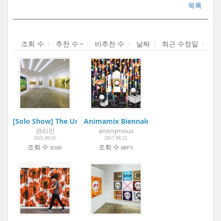
목록
조회 수
추천 수
비추천 수
날짜
최근 수정일
[Solo Show] The Universe in the Golden Eye | Atelier Aki
Animamix Biennale 2017: Myth & Scienc
관리인
anonymous
2022.09.05
2017.08.21
조회 수
조회 수
35181
68971