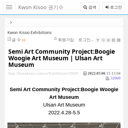
메
Kwon Kisoo 권기수
검색
로그인
뉴
토
글
본
하
문
기
바
Kwon Kisoo Exhibitions
로
글 수
회원가입
로그인...
12
가
기
Semi Art Community Project:Boogie
Woogie Art Museum | Ulsan Art
Museum
http://kwonkisoo.com/xe/Exhibitions/16826
2022.05.06
15:13:04
32900
Semi Art Community Project:Boogie Woogie
Art Museum
Ulsan Art Museum
2022.4.28-5.5