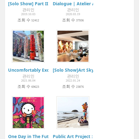
[Solo Show] Part II : 드로잉 Drawing | ARELIER AKI
Dialogue | Atelier Aki
관리인
관리인
2019.10.03
2020.03.19
조회 수
조회 수
52412
37936
Uncomfortably Exciting | Gangnam Interior Design Week | In
[Solo Show]Art Skybrige | BODA Gallery
관리인
관리인
2021.06.04
2022.01.24
조회 수
조회 수
69623
23876
One Day in The Future... 如果有一天...| Metaphysical Art Galler
Public Art Project : Youngheung-do Proj