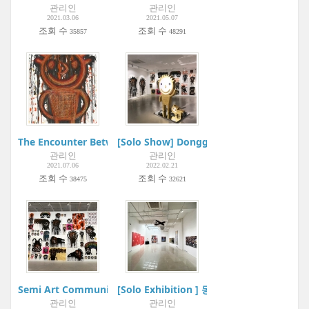
관리인
관리인
2021.03.06
2021.05.07
조회 수
조회 수
35857
48291
The Encounter Between Hanguel and Korean Painting | Korea
[Solo Show] Dongguri 20 Years | Projec
관리인
관리인
2021.07.06
2022.02.21
조회 수
조회 수
38475
32621
Semi Art Community Project:Boogie Woogie Art Museum | 
[Solo Exhibition ] 동동, 완월장취 玩月長醉 
관리인
관리인