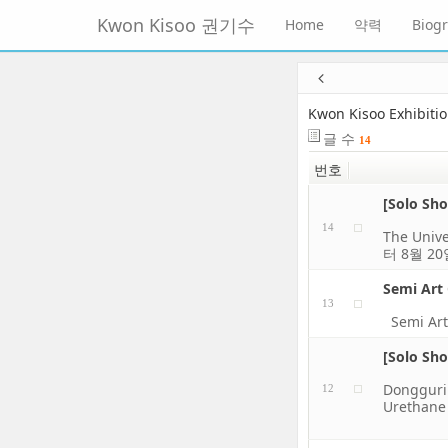
메
Kwon Kisoo 권기수
Home
약력
Biog
뉴
토
글
본
하
문
기
바
Kwon Kisoo Exhibiti
로
글 수
14
가
번호
기
[Solo Sho
14
The Univ
터 8월 
Semi Art
13
Semi Ar
[Solo Sh
Dongguri 
12
Uretha