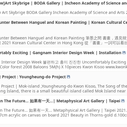
ow]Art Skybrige | BODA Gallery | Incheon Academy of Science an
 Art Skybrige BODA Gallery Incheon Academy of Science and Arts 2
unter Between Hanguel and Korean Painting | Korean Cultural C
nter Between Hanguel and Korean Painting 筆墨之間 書畫，遇見韓文 ------------
ust 2021 Korean Cultural Center in Hong Kong 從「書畫
tably Exciting | Gangnam Interior Design Week | Installation
 Interior Design Week 불편하고 흥미 진진한 Uncomfortably Excitin
lor forest 2008 Baloons 5M(h) X 10pieces Kwon Kisoo www.kwon
t Project : Youngheung-do Project
t Project | Mok-island ,Youngheung-do Kwon Kisoo, The Song of t
g Island, there is a small beautiful island called Mok Island near S
n The Future... 如果有一天...| Metaphysical Art Gallery | Taipei
n The Future... 如果有一天... Metaphysical Art Gallery | Taipei 2021.
7cm acrylic on canvas on board 2021 Beauty in Thorns-gold d.100cm