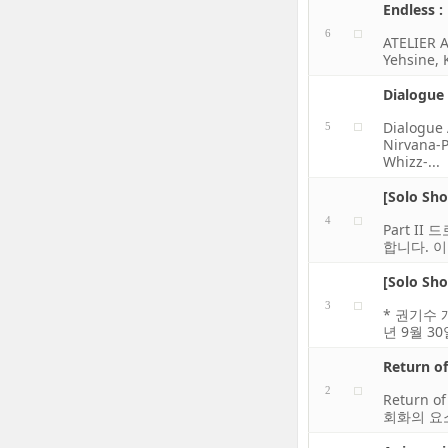
Endless :
6
ATELIER A
Yehsine, 
Dialogue 
Dialogue 
5
Nirvana-P
Whizz-...
[Solo Sh
4
Part II
합니다. 이
[Solo Sh
3
* 권기수 개
년 9월 3
Return of
2
Return
회화의 요