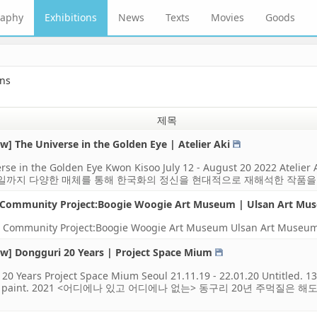
raphy
Exhibitions
News
Texts
Movies
Goods
ons
제목
w] The Universe in the Golden Eye | Atelier Aki
erse in the Golden Eye Kwon Kisoo July 12 - August 20 202
20일까지 다양한 매체를 통해 한국화의 정신을 현대적으로 재해석한 작품을 
 Community Project:Boogie Woogie Art Museum | Ulsan Art Mu
t Community Project:Boogie Woogie Art Museum Ulsan
ow] Dongguri 20 Years | Project Space Mium
20 Years Project Space Mium Seoul 21.11.19 - 22.01.20 Untitled. 
ne paint. 2021 <어디에나 있고 어디에나 없는> 동구리 20년 주먹질은 