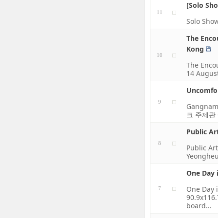
[Solo Sh
11
Solo Show
The Enco
Kong
10
The Encou
14 Aug
Uncomfor
9
Gangnam
크 주제관 Co
Public Ar
8
Public Ar
Yeongheun
One Day i
One Day i
7
90.9x116.
board...