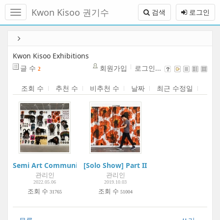
메
Kwon Kisoo 권기수
검색
로그인
뉴
토
글
본
하
문
기
바
Kwon Kisoo Exhibitions
로
글 수
회원가입
로그인...
2
가
기
조회 수
추천 수
비추천 수
날짜
최근 수정일
Semi Art Community Project:Boogie Woogie Art Museum | 
[Solo Show] Part II : 드로잉 Drawing | A
관리인
관리인
2022.05.06
2019.10.03
조회 수
조회 수
31765
51004