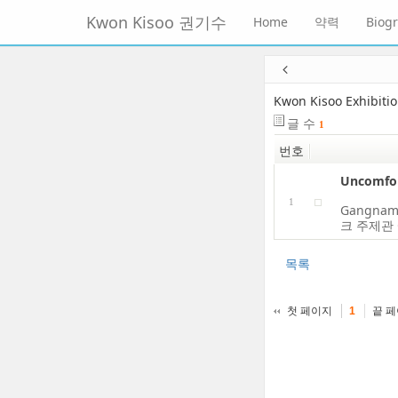
메
Kwon Kisoo 권기수
Home
약력
Biog
뉴
토
글
본
하
문
기
바
Kwon Kisoo Exhibiti
로
글 수
1
가
번호
기
Uncomfor
1
Gangnam
크 주제관 Co
목록
첫 페이지
끝 
1