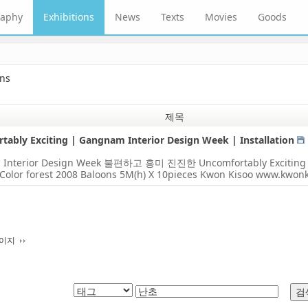
raphy
Exhibitions
News
Texts
Movies
Goods
ons
제목
tably Exciting | Gangnam Interior Design Week | Installation
 Interior Design Week 불편하고 흥미 진진한 Uncomfortably Excitin
lor forest 2008 Baloons 5M(h) X 10pieces Kwon Kisoo www.kwon
페이지