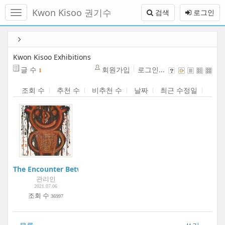
메
Kwon Kisoo 권기수
검색
로그인
뉴
토
글
본
하
문
기
바
Kwon Kisoo Exhibitions
로
글 수
회원가입
로그인...
1
가
기
조회 수
추천 수
비추천 수
날짜
최근 수정일
The Encounter Between Hanguel and Korean Painting | Korea
관리인
2021.07.06
조회 수
36997