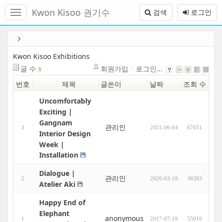
메
Kwon Kisoo 권기수
검색
로그인
뉴
토
글
본
하
문
기
바
Kwon Kisoo Exhibitions
로
글 수
회원가입
로그인...
3
가
번호
제목
글쓴이
날짜
조회 수
기
Uncomfortably
Exciting |
Gangnam
관리인
3
2021-06-04
67651
Interior Design
Week |
Installation
Dialogue |
관리인
2
2020-03-19
36383
Atelier Aki
Happy End of
Elephant
anonymous
1
2017-07-19
55016