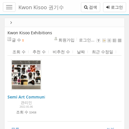
메
Kwon Kisoo 권기수
검색
로그인
뉴
토
글
본
하
문
기
바
Kwon Kisoo Exhibitions
로
글 수
회원가입
로그인...
1
가
기
조회 수
추천 수
비추천 수
날짜
최근 수정일
Semi Art Community Project:Boogie Woogie Art Museum | 
관리인
2022.05.06
조회 수
32458