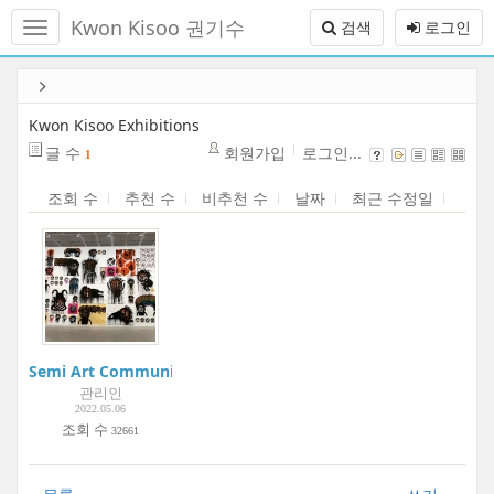
메
Kwon Kisoo 권기수
검색
로그인
뉴
토
글
본
하
문
기
바
Kwon Kisoo Exhibitions
로
글 수
회원가입
로그인...
1
가
기
조회 수
추천 수
비추천 수
날짜
최근 수정일
Semi Art Community Project:Boogie Woogie Art Museum | 
관리인
2022.05.06
조회 수
32661