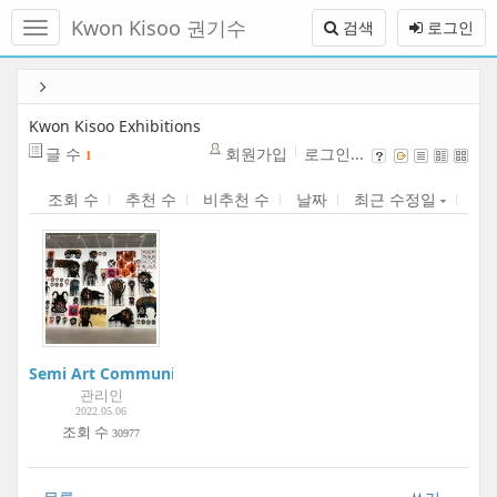
메
Kwon Kisoo 권기수
검색
로그인
뉴
토
글
본
하
문
기
바
Kwon Kisoo Exhibitions
로
글 수
회원가입
로그인...
1
가
기
조회 수
추천 수
비추천 수
날짜
최근 수정일
Semi Art Community Project:Boogie Woogie Art Museum | 
관리인
2022.05.06
조회 수
30977