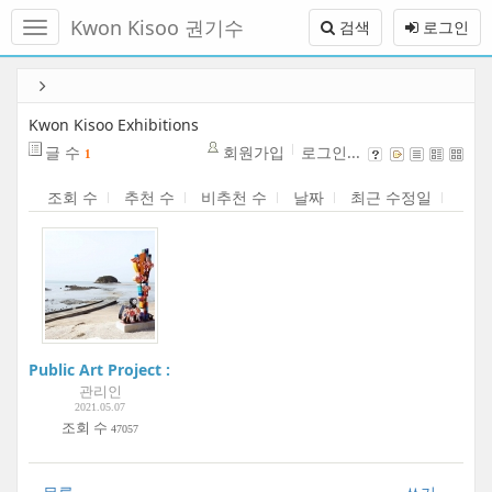
메
Kwon Kisoo 권기수
검색
로그인
뉴
토
글
본
하
문
기
바
Kwon Kisoo Exhibitions
로
글 수
회원가입
로그인...
1
가
기
조회 수
추천 수
비추천 수
날짜
최근 수정일
Public Art Project : Youngheung-do Project
관리인
2021.05.07
조회 수
47057