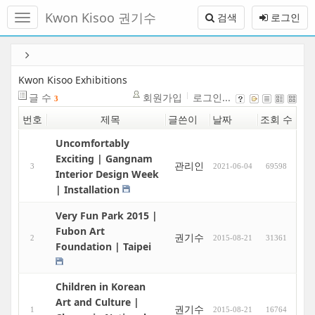
메
Kwon Kisoo 권기수
검색
로그인
뉴
토
글
본
하
문
기
바
Kwon Kisoo Exhibitions
로
글 수
회원가입
로그인...
3
가
번호
제목
글쓴이
날짜
조회 수
기
Uncomfortably
Exciting | Gangnam
관리인
3
2021-06-04
69598
Interior Design Week
| Installation
Very Fun Park 2015 |
Fubon Art
권기수
2
2015-08-21
31361
Foundation | Taipei
Children in Korean
Art and Culture |
권기수
1
2015-08-21
16764