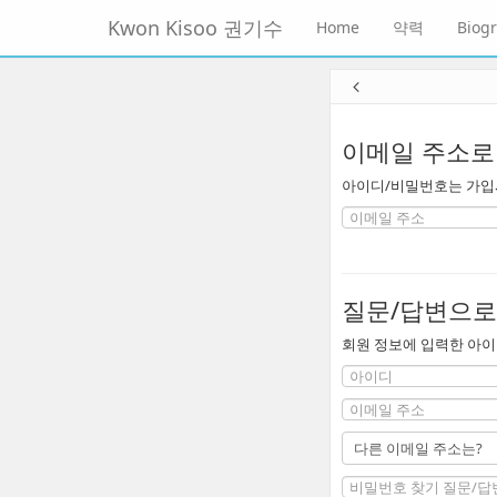
메
Kwon Kisoo 권기수
Home
약력
Biog
뉴
토
글
본
하
문
기
바
로
이메일 주소로
가
아이디/비밀번호는 가입시
기
질문/답변으로
회원 정보에 입력한 아이