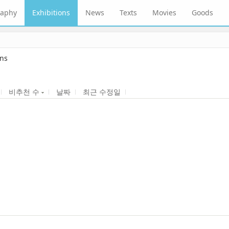
raphy
Exhibitions
News
Texts
Movies
Goods
ons
비추천 수
날짜
최근 수정일
YES24 and interview