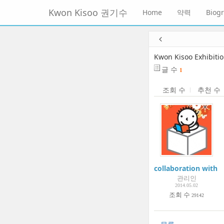
메
Kwon Kisoo 권기수
Home
약력
Biog
뉴
토
글
본
하
문
기
바
Kwon Kisoo Exhibiti
로
글 수
1
가
기
조회 수
추천 수
collaboration with 
관리인
2014.05.02
조회 수
29142