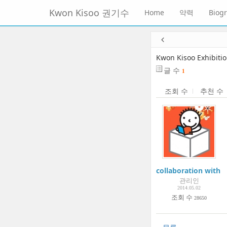
메
Kwon Kisoo 권기수
Home
약력
Biog
뉴
토
글
본
하
문
기
바
Kwon Kisoo Exhibiti
로
글 수
1
가
기
조회 수
추천 수
collaboration with 
관리인
2014.05.02
조회 수
28650