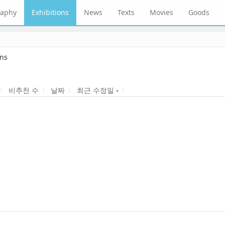
raphy
Exhibitions
News
Texts
Movies
Goods
ons
비추천 수
날짜
최근 수정일
YES24 and interview