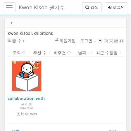
메
Kwon Kisoo 권기수
검색
로그인
뉴
토
글
본
하
문
기
바
Kwon Kisoo Exhibitions
로
글 수
회원가입
로그인...
1
가
기
조회 수
추천 수
비추천 수
날짜
최근 수정일
collaboration with YES24 and interview
관리인
2014.05.02
조회 수
28603