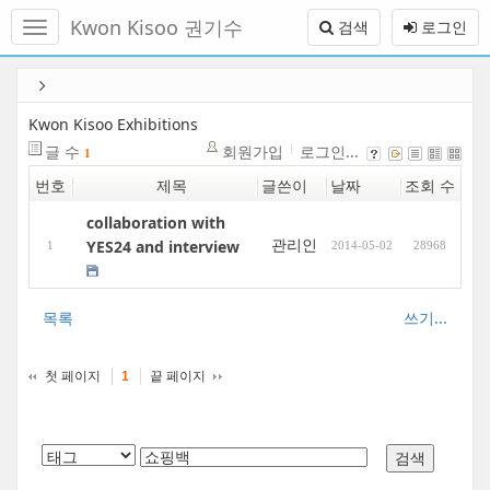
메
Kwon Kisoo 권기수
검색
로그인
뉴
토
글
본
하
문
기
바
Kwon Kisoo Exhibitions
로
글 수
회원가입
로그인...
1
가
번호
제목
글쓴이
날짜
조회 수
기
collaboration with
관리인
YES24 and interview
1
2014-05-02
28968
목록
쓰기...
첫 페이지
끝 페이지
1