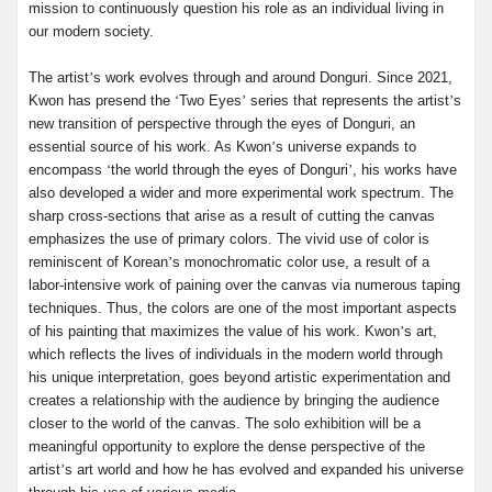
mission to continuously question his role as an individual living in
our modern society.
The artist
’
s work evolves through and around Donguri. Since 2021,
Kwon has presend the
‘
Two Eyes
’
series that represents the artist
’
s
new transition of perspective through the eyes of Donguri, an
essential source of his work. As Kwon
’
s universe expands to
encompass
‘
the world through the eyes of Donguri
’
, his works have
also developed a wider and more experimental work spectrum. The
sharp cross-sections that arise as a result of cutting the canvas
emphasizes the use of primary colors. The vivid use of color is
reminiscent of Korean
’
s monochromatic color use, a result of a
labor-intensive work of paining over the canvas via numerous taping
techniques. Thus, the colors are one of the most important aspects
of his painting that maximizes the value of his work. Kwon
’
s art,
which reflects the lives of individuals in the modern world through
his unique interpretation, goes beyond artistic experimentation and
creates a relationship with the audience by bringing the audience
closer to the world of the canvas. The solo exhibition will be a
meaningful opportunity to explore the dense perspective of the
artist
’
s art world and how he has evolved and expanded his universe