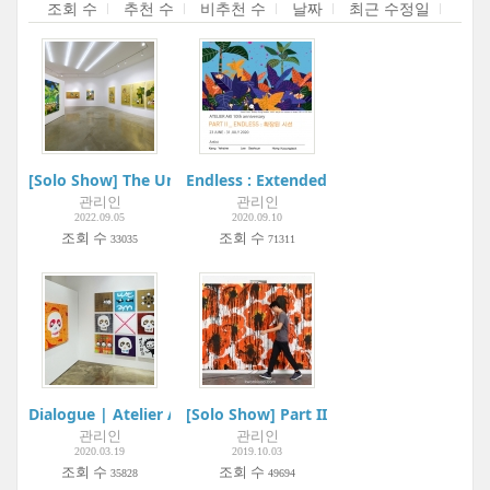
조회 수
추천 수
비추천 수
날짜
최근 수정일
[Solo Show] The Universe in the Golden Eye | Atelier Aki
Endless : Extended sight | Atelier Aki
관리인
관리인
2022.09.05
2020.09.10
조회 수
조회 수
33035
71311
Dialogue | Atelier Aki
[Solo Show] Part II : 드로잉 Drawing | A
관리인
관리인
2020.03.19
2019.10.03
조회 수
조회 수
35828
49694