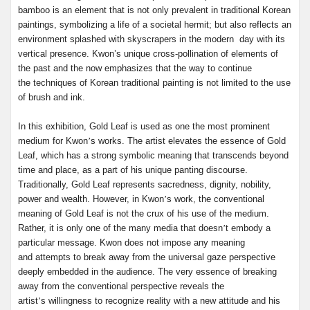
bamboo is an element that is not only prevalent in traditional Korean
paintings, symbolizing a life of a societal hermit; but also reflects an
environment splashed with skyscrapers in the modern day with its
vertical presence. Kwon’s unique cross-pollination of elements of
the past and the now emphasizes that the way to continue
the techniques of Korean traditional painting is not limited to the use
of brush and ink.
In this exhibition, Gold Leaf is used as one the most prominent
medium for Kwon
’
s works. The artist elevates the essence of Gold
Leaf, which has a strong symbolic meaning that transcends beyond
time and place, as a part of his unique panting discourse.
Traditionally, Gold Leaf represents sacredness, dignity, nobility,
power and wealth. However, in Kwon
’
s work, the conventional
meaning of Gold Leaf is not the crux of his use of the medium.
Rather, it is only one of the many media that doesn
’
t embody a
particular message. Kwon does not impose any meaning
and attempts to break away from the universal gaze perspective
deeply embedded in the audience. The very essence of breaking
away from the conventional perspective reveals the
artist
’
s willingness to recognize reality with a new attitude and his