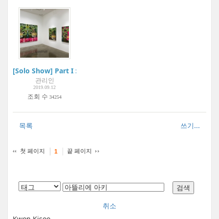
[Solo Show] Part I : 파초(芭蕉) Plantain_ Permanent Blue | AR
관리인
2019.09.12
조회 수
34254
목록
쓰기...
첫 페이지
끝 페이지
1
취소
Kwon Kisoo