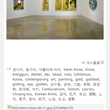
이 게시물을
권기수
,
동구리
,
아뜰리에 아키
,
Kwon Kisoo
,
Kisoo
,
Dongguri
,
Atelier
,
Aki
,
Seoul
,
Solo
,
Exhibition
,
Korea
,
contemporary
,
art
,
painting
,
gold
,
goldleaf
,
gilding
,
eye
,
golden
,
성수동
,
금박
,
그림
,
회화
,
동양
화
,
한국화
,
아키
,
Confucianism
,
Taoism
,
Lao-tzu
,
Chuang-tzu
,
Korean Artist
,
공자
,
孔子
,
유교
,
儒敎
,
노
자
,
老子
,
장자
,
莊子
,
노장
,
도교
,
道敎
2022-Kwon Kisoo-Aki-11.jpg (275.6KB)(137)