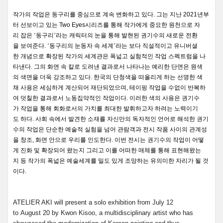
작가의
작업은
동구리를
중심으로
계속
변화하고
있다
.
그는
지난
2021
년부
터
선보이고
있는
Two Eyes
시리즈를
통해
작가에게
중요한
원천으로
자
리
잡은
‘동구리’라는
캐릭터의
눈을
통해
발현된
권기수의
새로운
전환
을
보여준다
.
‘동구리의
눈동자
속
세계’라는
보다
직설적이고
유니버셜
한
개념으로
확장된
작가의
세계관은
폭넓고
실험적인
작업
스펙트럼을
나
타낸다
.
그의
화면
속
칼로
도려낸
결과로서
나타나는
예리한
단면은
원색
의
색면을
더욱
강조하고
있다
.
한국의
단청색을
떠올리게
하는
선명한
색
채
사용은
세심하게
계산되어
재단되었으며
,
테이핑
작업을
수없이
반복하
여
덧칠한
결과로서
노동집약적인
작업이다
.
이러한
색의
사용은
권기수
가
작업을
통해
회화로서의
가치를
최대한
발휘하고자
하려는
노력이기
도
하다
.
사회
속에서
발견한
소재를
자신만의
독자적인
언어로
해석한
권기
수의
작업은
단순한
예술적
실험을
넘어
관람객과
전시
작품
사이의
관계성
을
창조
,
화면
안으로
우리를
인도한다
.
이번
전시는
권기수의
작업이
어떻
게
진화
및
확장되어
왔는지
그리고
이를
어떠한
매체를
통해
표현해왔는
지
등
작가의
폭넓은
예술세계를
밀도
있게
조망하는
유의미한
자리가
될
것
이다
.
ATELIER AKI will present a solo exhibition from July 12
to August 20 by Kwon Kisoo, a multidisciplinary artist who has