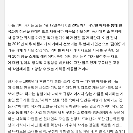
아뜰리에
아키는
오는
7
월
12
일부터
8
월
20
일까지
다양한
매체를
통해
한
국화의
정신을
현대적으로
재해석한
작품을
선보이며
동시대
미술
영역에
서
공고한
위치를
다져온
작가
권기수의
개인전
을
개최한다
.
이번
전시
는
2019
년
이후
아뜰리에
아키에서
선보이는
두
번째
개인전으로
‘금
(
金
)
’이
라는
매체가
지닌
상징적인
의미를
해체시키며
새로운
서사를
구축한
신
작
20
여
점을
소개할
예정이다
.
특히
이번
전시는
작가가
보여주는
재료
에
대한
깊이와
형식적
독창성을
비롯하여
그간
밀도
있게
구축해온
고유
의
작업세계를
조망할
수
있는
기회를
제공할
것이다
.
권기수는
1990
년대
후반부터
회화
,
조각
,
설치
등
다양한
매체를
넘나들
며
동양의
전통적인
사상과
기법을
현대적인
감각으로
재해석한
작업을
선
보여
왔다
.
작가는
성별이나
나이로
규정지어지지
않는
사람을
의미하는
기
호인
동구리를
창조
,
‘사회적
상호
작용
속에서
인간은
어떻게
살아가고
있
는가
?
’에
대한
작가의
고찰을
작업에
담아낸다
.
웃는
얼굴의
캐릭터적인
요
소를
통해
작가는
사회적
관계에서
비롯되는
희로애락
(
喜怒哀樂
)
속
웃음이
라는
사회적
가면을
쓴
현대인의
모습을
선명히
드러낸다
.
또한
단순화된
형
상의
캐릭터가
지닌
한계를
확장시키기
위해
작가는
강열한
색감을
기반으
로
다채로운
소재를
선택
,
구성하며
화면
안에
담아낸다
.
이번
전시에
소개되