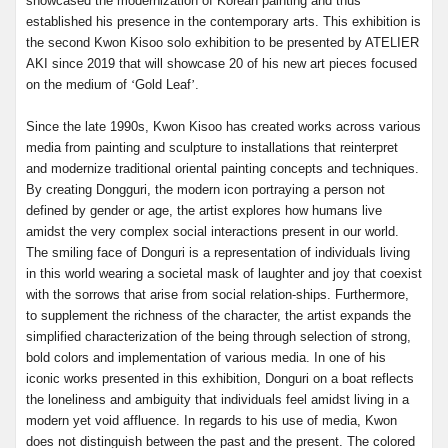
showcased the modernization of Korean painting and thus
established his presence in the contemporary arts. This exhibition is
the second Kwon Kisoo solo exhibition to be presented by ATELIER
AKI since 2019 that will showcase 20 of his new art pieces focused
on the medium of
‘
Gold Leaf
’
.
Since the late 1990s, Kwon Kisoo has created works across various
media from painting and sculpture to installations that reinterpret
and modernize traditional oriental painting concepts and techniques.
By creating Dongguri, the modern icon portraying a person not
defined by gender or age, the artist explores how humans live
amidst the very complex social interactions present in our world.
The smiling face of Donguri is a representation of individuals living
in this world wearing a societal mask of laughter and joy that coexist
with the sorrows that arise from social relation-ships. Furthermore,
to supplement the richness of the character, the artist expands the
simplified characterization of the being through selection of strong,
bold colors and implementation of various media. In one of his
iconic works presented in this exhibition, Donguri on a boat reflects
the loneliness and ambiguity that individuals feel amidst living in a
modern yet void affluence. In regards to his use of media, Kwon
does not distinguish between the past and the present. The colored