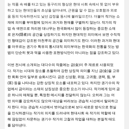
는
작품
속
배를
타고
있는
동구리의
형상은
현대
사회
속에서
뜻
없이
부유
하고
있는
현대인들의
초상을
담아내며
,
근원을
알
수
없는
모호함과
외로
움
등의
익숙하면서도
낯선
감정을
동시에
불러일으킨다
.
더불어
작가는
소
재에
의미를
부여함에
있어서
과거와
현재를
구별하지
않는다
.
작가의
작
업
속
색면으로
처리된
대나무는
한국화에서
많이
등장하는
중요한
소재
로
은자
(
隱者
)
의
공간을
상징하기도
하지만
현대적인
의미에서
보면
수직적
인
형태감이
강조된
마천루의
공간을
의미하기도
한다
.
이러한
과거와
현대
를
아우르는
권기수
특유의
통시대적
의미부여는
한국화의
전통을
잇는
방
법이
단순히
붓과
먹을
사용한
표현방식만이
아니라는
점을
강조하고
있다
.
이번
전시에
소개되는
대다수의
작품에는
금
(
金
)
이
주
재료로
사용되었
다
.
작가는
시대와
장소를
초월하여
강한
상징적
의미를
지닌
금
(
金
)
을
고유
한
회화
언어
일부로
승화시킨다
.
금은
신성함
,
위엄
,
고귀함
,
권력
,
힘
,
부
(
富
)
등을
나타내는
강한
상징적
요소를
내포하고
있다
.
하지만
권기수의
작
업에서
금이라는
소재의
상징성은
중요한
요소가
아니다
.
작가에게
있어
금
은
하나의
매체일
뿐
,
특정한
메시지를
전달하지
않는다
.
오히려
그는
어
떤
의미를
강요하지도
않으며
대상을
바라보는
관습적
시선에서
탈피하고
자
한다
.
이는
관습적
시선에서
벗어남으로써
보다
새로운
방식으로
현실
을
인식하겠다는
작가의
의지를
드러내며
현대사회
속
작가의
역할에
대
해
끊임없이
자문하는
권기수
작가의
고찰과
작업을
대하는
본질적
태도
를
담아낸다
.