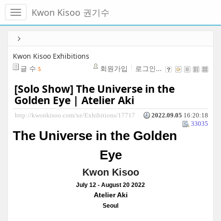
메
Kwon Kisoo 권기수
뉴
토
글
본
하
문
기
바
Kwon Kisoo Exhibitions
로
글 수
회원가입
로그인...
5
가
기
[Solo Show] The Universe in the
Golden Eye | Atelier Aki
http://kwonkisoo.com/xe/Exhibitions/17717
2022.09.05
16:20:18
33035
The Universe in the Golden
Eye
Kwon Kisoo
July 12 - August 20 2022
Atelier Aki
Seoul