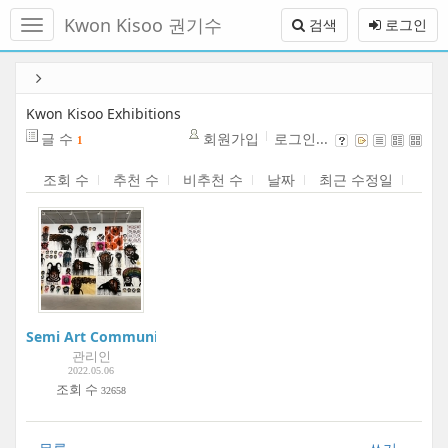
메
Kwon Kisoo 권기수
검색
로그인
뉴
토
글
본
하
문
기
바
Kwon Kisoo Exhibitions
로
글 수
회원가입
로그인...
1
가
기
조회 수
추천 수
비추천 수
날짜
최근 수정일
Semi Art Community Project:Boogie Woogie Art Museum | 
관리인
2022.05.06
조회 수
32658