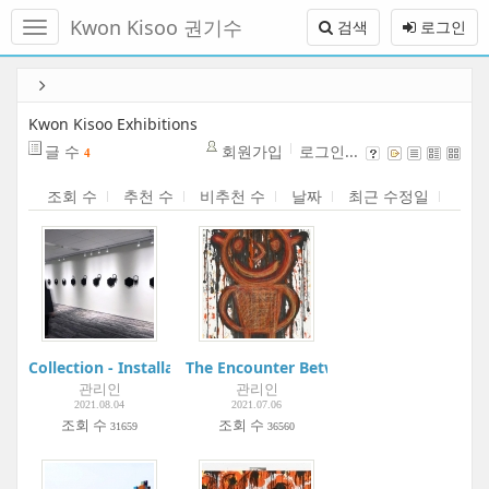
메
Kwon Kisoo 권기수
검색
로그인
뉴
토
글
본
하
문
기
바
Kwon Kisoo Exhibitions
로
글 수
회원가입
로그인...
4
가
기
조회 수
추천 수
비추천 수
날짜
최근 수정일
Collection - Installation
The Encounter Between Hanguel and Kor
관리인
관리인
2021.08.04
2021.07.06
조회 수
조회 수
31659
36560