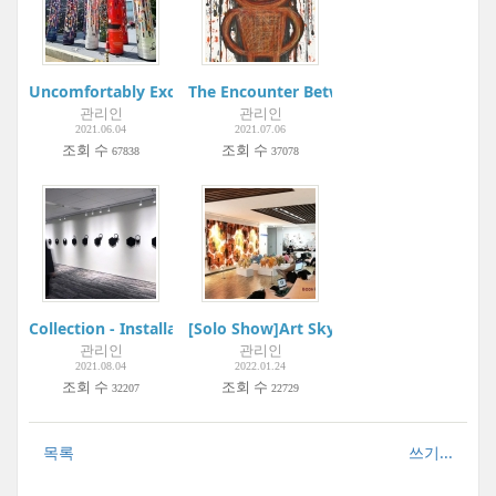
Uncomfortably Exciting | Gangnam Interior Design Week | In
The Encounter Between Hanguel and Kor
관리인
관리인
2021.06.04
2021.07.06
조회 수
조회 수
67838
37078
Collection - Installation
[Solo Show]Art Skybrige | BODA Gallery
관리인
관리인
2021.08.04
2022.01.24
조회 수
조회 수
32207
22729
목록
쓰기...