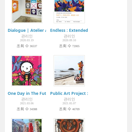
Dialogue | Atelier Aki
Endless : Extended sight | Atelier Aki
관리인
관리인
2020.03.19
2020.09.10
조회 수
조회 수
36537
72005
One Day in The Future... 如果有一天...| Metaphysical Art Galler
Public Art Project : Youngheung-do Proj
관리인
관리인
2021.03.06
2021.05.07
조회 수
조회 수
34388
46709