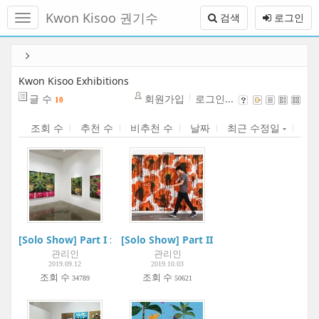
메
Kwon Kisoo 권기수
검색
로그인
뉴
토
글
본
하
문
기
바
Kwon Kisoo Exhibitions
로
글 수
회원가입
로그인...
10
가
기
조회 수
추천 수
비추천 수
날짜
최근 수정일
[Solo Show] Part I : 파초(芭蕉) Plantain_ Permanent Blue | AR
[Solo Show] Part II : 드로잉 Drawing | A
관리인
관리인
2019.09.12
2019.10.03
조회 수
조회 수
34789
50621