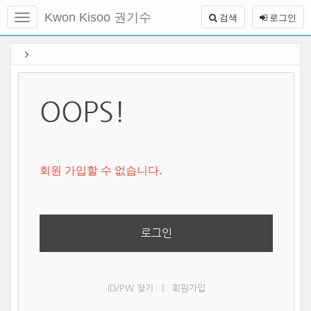
메
Kwon Kisoo 권기수
검색
로그인
뉴
토
글
본
하
문
기
바
로
가
OOPS!
기
회원 가입할 수 없습니다.
로그인
ID/PW 찾기
|
회원가입