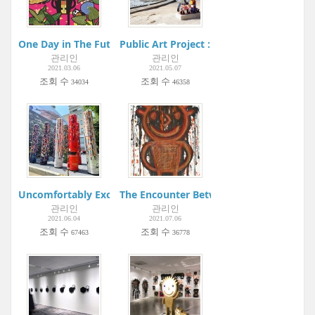
One Day in The Future... 如果有一天...| Metaphysical Art Galler
Public Art Project : Youngheung-do Proj
관리인
관리인
2021.03.06
2021.05.07
조회 수
조회 수
34034
46358
Uncomfortably Exciting | Gangnam Interior Design Week | In
The Encounter Between Hanguel and Kor
관리인
관리인
2021.06.04
2021.07.06
조회 수
조회 수
67463
36778