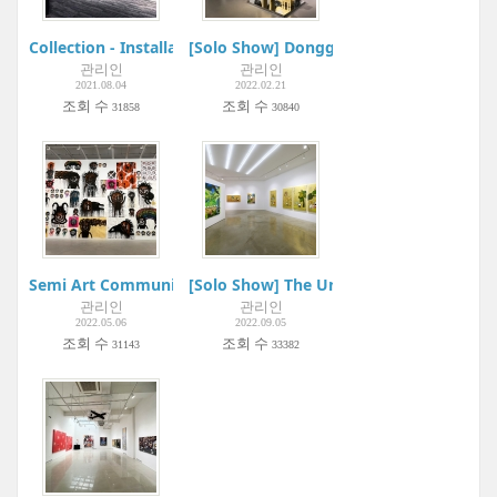
Collection - Installation
[Solo Show] Dongguri 20 Years | Projec
관리인
관리인
2021.08.04
2022.02.21
조회 수
조회 수
31858
30840
Semi Art Community Project:Boogie Woogie Art Museum | 
[Solo Show] The Universe in the Golden 
관리인
관리인
2022.05.06
2022.09.05
조회 수
조회 수
31143
33382