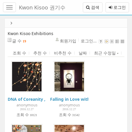
메
Kwon Kisoo 권기수
검색
로그인
뉴
토
글
본
하
문
기
바
Kwon Kisoo Exhibitions
로
글 수
회원가입
로그인...
19
가
기
조회 수
추천 수
비추천 수
날짜
최근 수정일
DNA of Coreanity , Tehran Milad Tower Gallery, Tehran
Falling in Love with women's Portraits
anonymous
anonymous
2016.12.27
2016.12.27
조회 수
조회 수
18121
31542