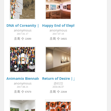
DNA of Coreanity | Wooyang Museum of Contemporary Art
Happy End of Elephant Factory l Kyobo 
anonymous
anonymous
2017.01.17
2017.07.19
조회 수
조회 수
22690
54925
Animamix Biennale 2017: Myth & Science | Art:1 New Museu
Return of Desire | Jungnang Art Center
anonymous
관리인
2017.08.21
2018.06.07
조회 수
조회 수
67670
22644