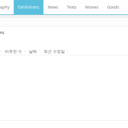
raphy
Exhibitions
News
Texts
Movies
Goods
ons
비추천 수
날짜
최근 수정일
AMIX BIENNALE 2013-2014