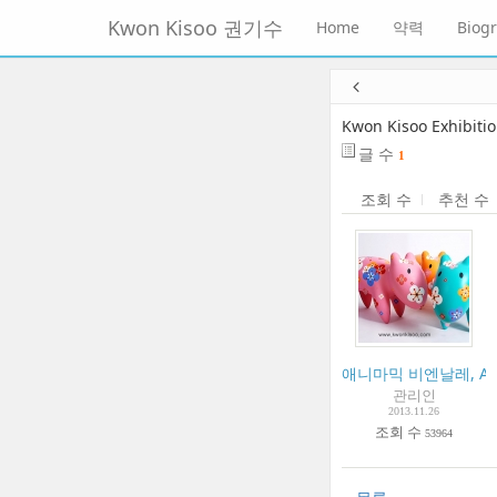
메
Kwon Kisoo 권기수
Home
약력
Biog
뉴
토
글
본
하
문
기
바
Kwon Kisoo Exhibiti
로
글 수
1
가
기
조회 수
추천 수
애니마믹 비엔날레, ANIM
관리인
2013.11.26
조회 수
53964