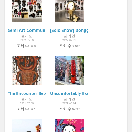
Semi Art Community Project:Boogie Woogie Art Museum | 
[Solo Show] Dongguri 20 Years | Projec
관리인
관리인
2022.05.06
2022.02.21
조회 수
조회 수
30988
30682
The Encounter Between Hanguel and Korean Painting | Korea
Uncomfortably Exciting | Gangnam Inter
관리인
관리인
2021.07.06
2021.06.04
조회 수
조회 수
36618
67297