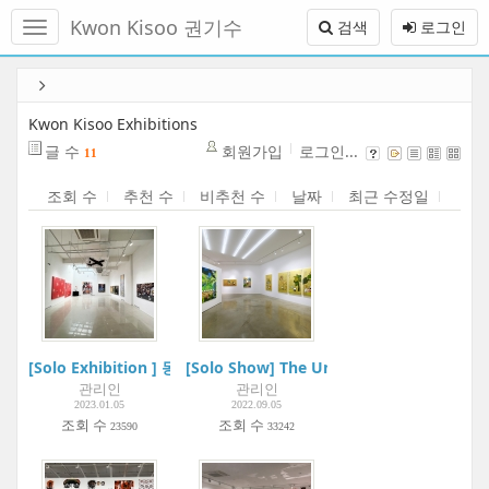
메
Kwon Kisoo 권기수
검색
로그인
뉴
토
글
본
하
문
기
바
Kwon Kisoo Exhibitions
로
글 수
회원가입
로그인...
11
가
기
조회 수
추천 수
비추천 수
날짜
최근 수정일
[Solo Exhibition ] 동동, 완월장취 玩月長醉 | Zaha Museum
[Solo Show] The Universe in the Golden 
관리인
관리인
2023.01.05
2022.09.05
조회 수
조회 수
23590
33242