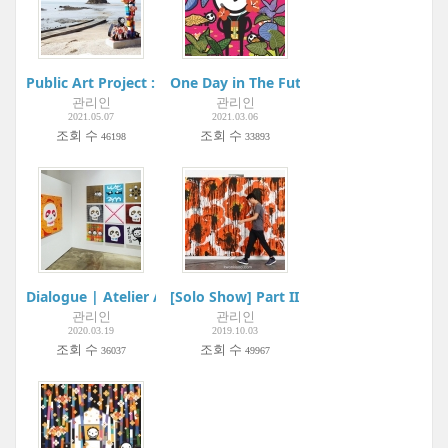
Public Art Project : Youngheung-do Project
One Day in The Future... 如果有一天...| Met
관리인
관리인
2021.05.07
2021.03.06
조회 수
조회 수
46198
33893
Dialogue | Atelier Aki
[Solo Show] Part II : 드로잉 Drawing | A
관리인
관리인
2020.03.19
2019.10.03
조회 수
조회 수
36037
49967