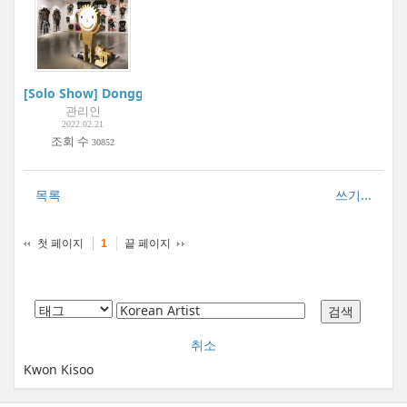
[Solo Show] Dongguri 20 Years | Project Space Mium
관리인
2022.02.21
조회 수
30852
목록
쓰기...
첫 페이지
끝 페이지
1
취소
Kwon Kisoo