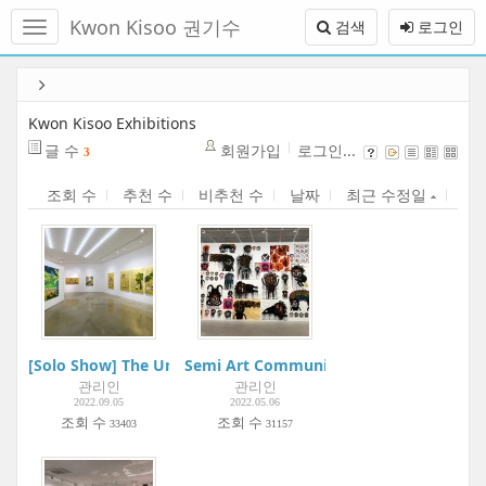
메
Kwon Kisoo 권기수
검색
로그인
뉴
토
글
본
하
문
기
바
Kwon Kisoo Exhibitions
로
글 수
회원가입
로그인...
3
가
기
조회 수
추천 수
비추천 수
날짜
최근 수정일
[Solo Show] The Universe in the Golden Eye | Atelier Aki
Semi Art Community Project:Boogie W
관리인
관리인
2022.09.05
2022.05.06
조회 수
조회 수
33403
31157