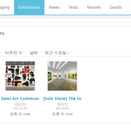
raphy
Exhibitions
News
Texts
Movies
Goods
ons
비추천 수
날짜
최근 수정일
i 20 Years | Project Space Mium
Semi Art Community Project:Boogie Woogie Art Museum | Uls
[Solo Show] The Universe in the Golden Eye 
관리인
관리인
2022.05.06
2022.09.05
조회 수
조회 수
31080
33328