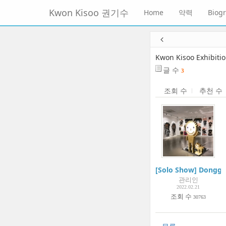
메
Kwon Kisoo 권기수
Home
약력
Biog
뉴
토
글
본
하
문
기
바
Kwon Kisoo Exhibiti
로
글 수
3
가
기
조회 수
추천 수
[Solo Show] Donggur
관리인
2022.02.21
조회 수
30763