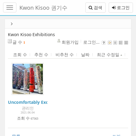
메
Kwon Kisoo 권기수
검색
로그인
뉴
토
글
본
하
문
기
바
Kwon Kisoo Exhibitions
로
글 수
회원가입
로그인...
1
가
기
조회 수
추천 수
비추천 수
날짜
최근 수정일
Uncomfortably Exciting | Gangnam Interior Design Week | In
관리인
2021.06.04
조회 수
67563