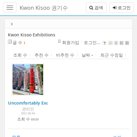
메
Kwon Kisoo 권기수
검색
로그인
뉴
토
글
본
하
문
기
바
Kwon Kisoo Exhibitions
로
글 수
회원가입
로그인...
1
가
기
조회 수
추천 수
비추천 수
날짜
최근 수정일
Uncomfortably Exciting | Gangnam Interior Design Week | In
관리인
2021.06.04
조회 수
69539