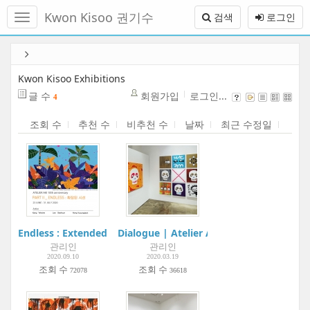
메
Kwon Kisoo 권기수
검색
로그인
뉴
토
글
본
하
문
기
바
Kwon Kisoo Exhibitions
로
글 수
회원가입
로그인...
4
가
기
조회 수
추천 수
비추천 수
날짜
최근 수정일
Endless : Extended sight | Atelier Aki
Dialogue | Atelier Aki
관리인
관리인
2020.09.10
2020.03.19
조회 수
조회 수
72078
36618