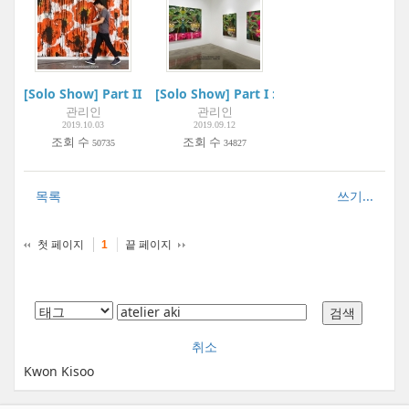
[Solo Show] Part II : 드로잉 Drawing | ARELIER AKI
[Solo Show] Part I : 파초(芭蕉) Plantain_
관리인
관리인
2019.10.03
2019.09.12
조회 수
조회 수
50735
34827
목록
쓰기...
첫 페이지
끝 페이지
1
취소
Kwon Kisoo