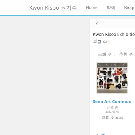
메
Kwon Kisoo 권기수
Home
약력
Biog
뉴
토
글
본
하
문
기
바
Kwon Kisoo Exhibiti
로
글 수
1
가
기
조회 수
추천 수
Semi Art Community
관리인
2022.05.06
조회 수
31195