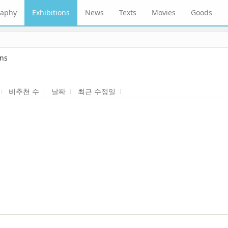
raphy
Exhibitions
News
Texts
Movies
Goods
ons
비추천 수
날짜
최근 수정일
 Project:Boogie Woogie Art Museum | Ulsan Art Museum