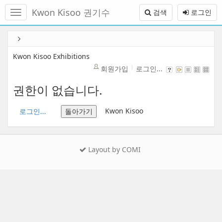
메
Kwon Kisoo 권기수
검색
로그인
뉴
토
글
본
하
문
기
바
Kwon Kisoo Exhibitions
로
회원가입
로그인...
가
기
권한이 없습니다.
Kwon Kisoo
로그인...
돌아가기
Layout by COMI