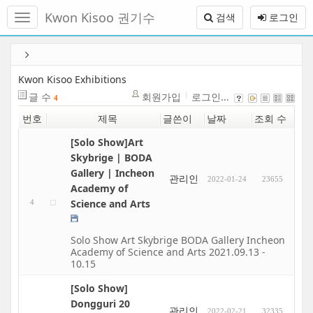
메
Kwon Kisoo 권기수
검색
로그인
뉴
토
글
본
하
문
기
바
Kwon Kisoo Exhibitions
로
글 수
회원가입
로그인...
4
가
번호
제목
글쓴이
날짜
조회 수
기
[Solo Show]Art
Skybrige | BODA
Gallery | Incheon
관리인
2022-01-24
23655
Academy of
Science and Arts
4
Solo Show Art Skybrige BODA Gallery Incheon
Academy of Science and Arts 2021.09.13 -
10.15
[Solo Show]
Dongguri 20
관리인
2022-02-21
32335