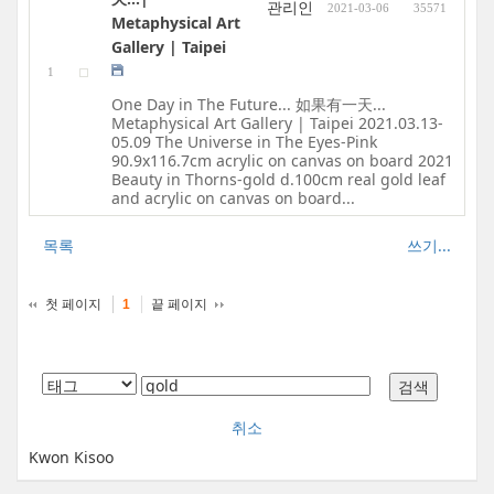
관리인
2021-03-06
35571
Metaphysical Art
Gallery | Taipei
1
One Day in The Future... 如果有一天...
Metaphysical Art Gallery | Taipei 2021.03.13-
05.09 The Universe in The Eyes-Pink
90.9x116.7cm acrylic on canvas on board 2021
Beauty in Thorns-gold d.100cm real gold leaf
and acrylic on canvas on board...
목록
쓰기...
첫 페이지
끝 페이지
1
취소
Kwon Kisoo