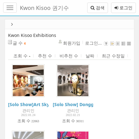
메
Kwon Kisoo 권기수
검색
로그인
뉴
토
글
본
하
문
기
바
Kwon Kisoo Exhibitions
로
글 수
회원가입
로그인...
4
가
기
조회 수
추천 수
비추천 수
날짜
최근 수정일
[Solo Show]Art Skybrige | BODA Gallery | Incheon Academy 
[Solo Show] Dongguri 20 Years | Projec
관리인
관리인
2022.01.24
2022.02.21
조회 수
조회 수
22063
30311