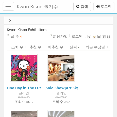
메
Kwon Kisoo 권기수
검색
로그인
뉴
토
글
본
하
문
기
바
Kwon Kisoo Exhibitions
로
글 수
회원가입
로그인...
4
가
기
조회 수
추천 수
비추천 수
날짜
최근 수정일
One Day in The Future... 如果有一天...| Metaphysical Art Galler
[Solo Show]Art Skybrige | BODA Gallery
관리인
관리인
2021.03.06
2022.01.24
조회 수
조회 수
34245
22621