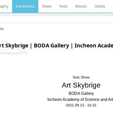
raphy
Exhibitions
News
Texts
Movies
Goods
ons
rt Skybrige | BODA Gallery | Incheon Acade
e/Exhibitions/15771
Solo Show
Art Skybrige
BODA Gallery
Incheon Academy of Science and Art
2021.09.13 - 10.15