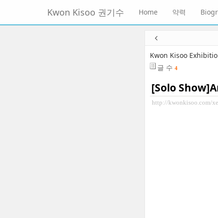
메
Kwon Kisoo 권기수
Home
약력
Biog
뉴
토
글
본
하
문
기
바
Kwon Kisoo Exhibiti
로
글 수
4
가
기
[Solo Show]A
http://kwonkisoo.com/x