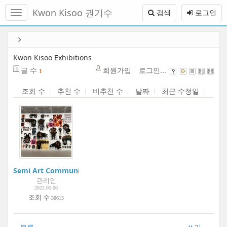
메
Kwon Kisoo 권기수
검색
로그인
뉴
토
글
본
하
문
기
바
Kwon Kisoo Exhibitions
로
글 수
회원가입
로그인...
1
가
기
조회 수
추천 수
비추천 수
날짜
최근 수정일
Semi Art Community Project:Boogie Woogie Art Museum | 
관리인
2022.05.06
조회 수
30613