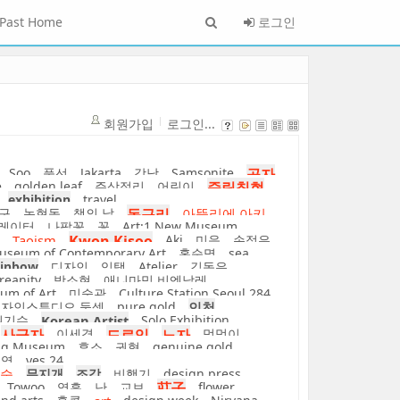
Past Home
로그인
회원가입
로그인...
Soo
풍선
Jakarta
강남
Samsonite
공자
e
golden leaf
주상절리
어린이
죽림칠현
exhibition
travel
구
논현동
책의 날
동구리
아뜰리에 아키
레이터
나팔꽃
꽃
Art:1 New Museum
Taoism
Kwon Kisoo
Aki
미음
손정은
seum of Contemporary Art
홍순명
sea
ainbow
디자인
임택
Atelier
김동유
reanity
박소현
애니마믹 비엔날레
um of Art
미술관
Culture Station Seoul 284
자인스튜디오 둘셋
pure gold
인천
권기수
Korean Artist
Solo Exhibition
사군자
이세경
드로잉
노자
멍멍이
ng Museum
후소
권혁
genuine gold
춘역
yes 24
술
무지개
조각
비행기
design press
Towoo
영흥
난
교보
莊子
flower