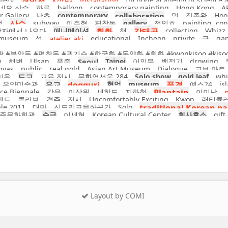
llery
개인전
Korea
installation
Inchone academy of science a
네오 산수
하루
balloon
contemporary painting
Hong Kong
A
r Gallery
난초
contemporary
collaboration
먹
장종완
Hoo
걸
산수
subway
이주형
평창동
gallery
정인호
painting. co
상자에서 나오다
애니메이션
회화
책
강태공
collection
Whizz
 museum
섬
atelier aki
educational
Incheon
privite
금
ga
암동 #평창동 #권기수 #한국화 #동양화 #회화 #kwonkisoo #kisoo #contem
m
해변
Ulsan
풍죽
Seoul
Taipei
이인문
백정기
drowing
nvas
public
real gold
Asian Art Museum
Dialogue
교보 아트
미음
도교
교육 전시
문화역서울 284
Solo show
gold leaf
whi
우양미술관
유교
dogguri
협업
museum
풍경
예스24
is
ce Biennale
강운
이상원
세한도
지하철
Plantain
이이남
엔드
콜라보
경주
전시
Uncomfortably Exciting
Kwon
랜티큘
ale 2011
대만
신도리코문화공간
Solo
traditional Korean pa
종문화회관
순금
이세현
Korean Cultural Center
회사후소
gift
Layout by COMI