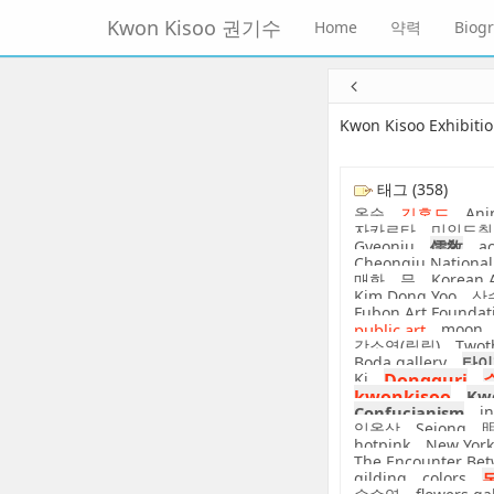
메
Kwon Kisoo 권기수
Home
약력
Biog
뉴
토
글
본
하
문
기
바
Kwon Kisoo Exhibiti
로
가
기
태그 (358)
옥순
김홍도
Ani
자카르타
미인도취
Gyeonju
儒敎
ac
Cheongju Nationa
매화
무
Korean 
Kim Dong Yoo
산
Fubon Art Foundat
public art
moon
강소영(릴릴)
Twot
Boda gallery
타이
Ki
Dongguri
kwonkisoo
Kwo
Confucianism
in
임옥상
Sejong
hotpink
New York
The Encounter Bet
gilding
colors