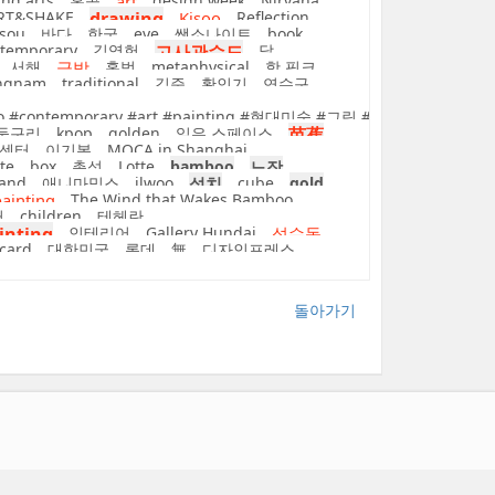
nd arts
홍콩
art
design week
Nirvana
RT&SHAKE
drawing
Kisoo
Reflection
sou
바다
한국
eye
쌤소나이트
book
ntemporary
김영헌
고사관수도
달
서해
금박
홍범
metaphysical
핫 핑크
ngnam
traditional
김준
황인기
연수구
porary #art #painting #현대미술 #그림 #전시 #미술관 #exhibitio
둥구리
kpop
golden
일우 스페이스
芭蕉
 센터
이기봉
MOCA in Shanghai
te
box
총석
Lotte
bamboo
노장
land
애니마믹스
ilwoo
설치
cube
gold
painting
The Wind that Wakes Bamboo
러
children
테헤란
inting
인테리어
Gallery Hundai
성수동
 card
대한민국
롯데
無
디자인프레스
돌아가기