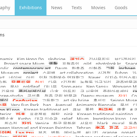
raphy
Exhibitions
News
Texts
Movies
Goods
ons
mamix
Kim Hong Do
skybrige
권기수
강산무진도
보다갤러리
Project space Mium
道敎
표현주의
gild
photolook.kr
Spac
rylic
contemporary art
Daum
한효주
이혁준
그림
inchoen
l Museum
project
쇼핑백
art collaboration
신경철
Fubon
가
Art
네이버
아키
인천 과학예술 영재학교
Naver
이지순 일러스트
수화
무릉도원
한지
다음
r김정희
논현동 가구거리
광주박물관
ion
울산
goldleaf
대나무
Soon-easy
Neo Sansu
Wooyang Mu
김윤재
콜라보레이션
山水
안두진
구 서울역
중랑아트센터
r
hree-studio
공성훈
청주 국립 박물관
Daegu museum
장지
Co
페이
Confucian
고등학교
art sky brige
홍성도
Sejong Muse
수묵
Very Fun Park
bag
Avenuel
Animamix Biennale
목섬
디
n Ki soo
Korean traditional art
큐브
風竹
한국화
後素
# 
terior
파초
프로젝트
해탈
pink
Korean traditional painting
明鏡止水
Kyobo
대구 미술관
relief
Mium
kwonkisoo.kisoo
Lo
최수정
장자
Venice
한국 문화원
선유도
black
mural
동
ween Hanguel and Korean Painting
Tehran
老子
孔子
공공미
동양화
Lao-tzu
부조
벽화
에비뉴엘
써니킴
orange
popart