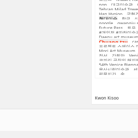
송수영
flowers ga
pop
대구미술관
Tehran Milad Towe
Han Hyojoo
국형
현대미술
한글
google
gwangju
Future Pass
토우
#개인전 #자하미술관 #부
Daegu art museu
Chuang-tzu
ca
프로젝트 스페이스 
Mori Art Museum
정선
강희안
Veni
코끼리 공장의 해피
54th Venice Bienn
울산시립미술관
세
필묵지간
金
Kwon Kisoo