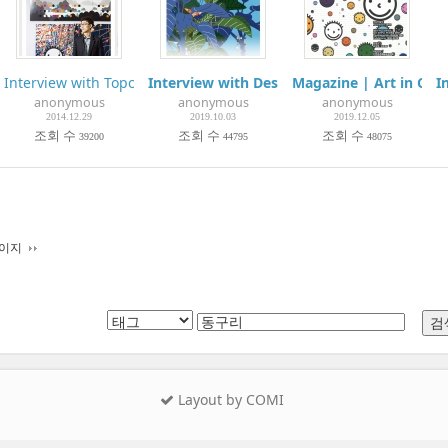
술가씨!- 이규현 지음
Interview with Topclass
Interview with Design Press ①
Magazine | Art in Cult
I
anonymous
anonymous
anonymous
2014.12.29
2019.10.03
2019.12.05
조회 수
조회 수
조회 수
39200
44795
48075
페이지
Layout by COMI