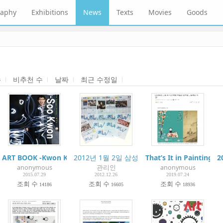
raphy
Exhibitions
News
Texts
Movies
Goods
수
비추천 수
날짜
최근 수정일
경란입니다.-인터뷰 방송
ART BOOK -Kwon Kisoo
2012년 1월 2일 삼성과 함께한 새해 인사
That’s It in Painti
2
anonymous
관리인
anonymous
2015.07.29
2012.12.26
2019.07.24
조회 수
조회 수
조회 수
14186
16605
18936