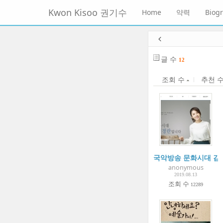
메
Kwon Kisoo 권기수
Home
약력
Biog
뉴
토
글
본
하
문
기
바
글 수
12
로
가
조회 수
추천 
기
국악방송 문화시대 김
anonymous
2019.08.13
조회 수
12289