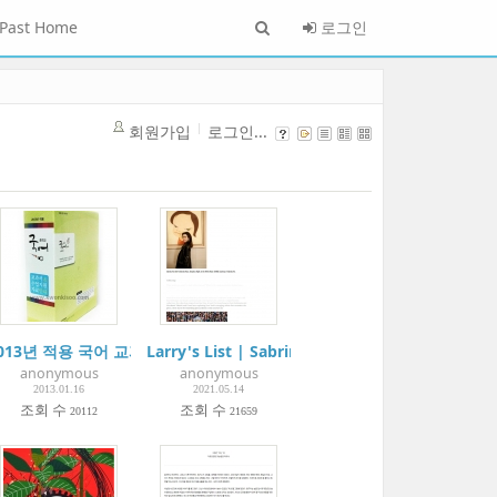
Past Home
로그인
회원가입
로그인...
ngs like “Needle and Thread”! | Weekly Chosun ‘바늘과 실’처럼 그
013년 적용 국어 교과서(교학사), 2013 Middle School Text Book- Kor
Larry's List | Sabrina Ho - collection
anonymous
anonymous
2013.01.16
2021.05.14
조회 수
조회 수
20112
21659