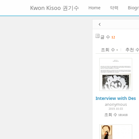
메
Kwon Kisoo 권기수
Home
약력
Biog
뉴
토
글
본
하
문
기
바
글 수
12
로
가
조회 수
추천 
기
Interview with Desi
anonymous
2019.10.03
조회 수
181418