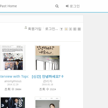
Past Home
로그인
회원가입
로그인...
| 2019 Nov.
 Press ①
nterview with Topclass
[신간] 안녕하세요? 예술가씨!- 이규현 지음
anonymous
관리자
2014.12.29
2010.05.18
조회 수
조회 수
39084
25224