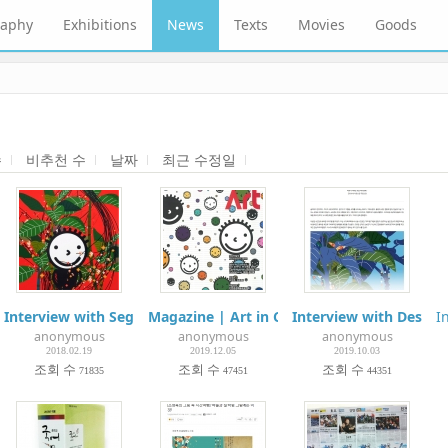
raphy
Exhibitions
News
Texts
Movies
Goods
수
비추천 수
날짜
최근 수정일
gn Press ②
Interview with Segye Times | 세계일보 인터뷰
Magazine | Art in Culture - Cover & Focus 
Interview with Design
I
anonymous
anonymous
anonymous
2018.02.19
2019.12.05
2019.10.03
조회 수
조회 수
조회 수
71835
47451
44351