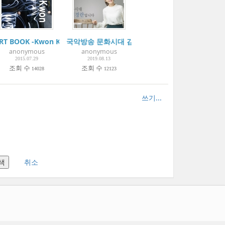
orean Language
d Thread”! | Weekly Chosun ‘바늘과 실’처럼 그림에는 이것! - 주간조선
 함께한 새해 인사
RT BOOK -Kwon Kisoo
국악방송 문화시대 김경란입니다.-인터뷰 방송
anonymous
anonymous
2015.07.29
2019.08.13
조회 수
조회 수
14028
12123
쓰기...
취소