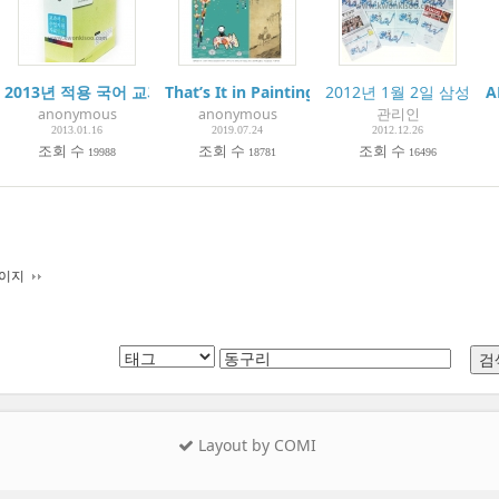
a Ho - collection
2013년 적용 국어 교과서(교학사), 2013 Middle School Text Book- K
That’s It in Paintings like “Needle an
2012년 1월 2일 삼성과
A
anonymous
anonymous
관리인
2013.01.16
2019.07.24
2012.12.26
조회 수
조회 수
조회 수
19988
18781
16496
페이지
Layout by COMI