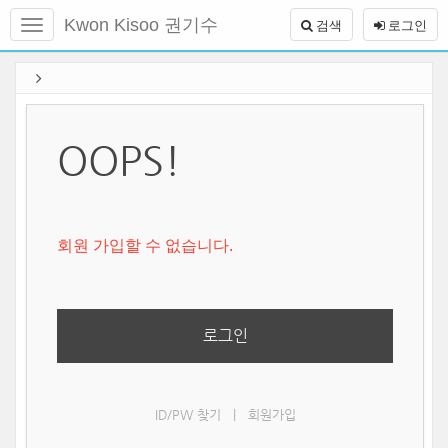
메
Kwon Kisoo 권기수
검색
로그인
뉴
토
글
본
하
문
기
바
로
가
OOPS!
기
회원 가입할 수 없습니다.
로그인
ID/PW 찾기
|
회원가입