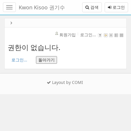
메
Kwon Kisoo 권기수
검색
로그인
뉴
토
글
본
하
문
기
바
회원가입
로그인...
로
가
권한이 없습니다.
기
로그인...
돌아가기
Layout by COMI