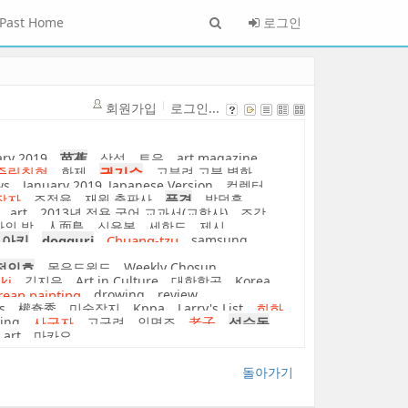
Past Home
로그인
회원가입
로그인...
ary 2019
芭蕉
삼성
토우
art magazine
죽림칠현
화제
권기수
고부려 고분 벽화
ws
January 2019_Japanese Version
컬렉터
장자
조정육
재원 출판사
풍경
박덕흠
art
2013년 적용 국어 교과서(교학사)
조각
의 방
人面鳥
신윤복
세한도
제시
 아키
dogguri
Chuang-tzu
samsung
정인호
몽유도원도
Weekly Chosun
aki
김지은
Art in Culture
대한항공
Korea
rean painting
drowing
review
s
權奇秀
미술잡지
Kppa
Larry's List
회화
ting
사군자
고구려
인면조
老子
성수동
 art
마카오
돌아가기