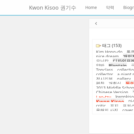
메
Kwon Kisoo 권기수
Home
약력
Biog
뉴
토
글
본
하
문
기
바
로
가
태그 (153)
기
Kim Hong-do
톱
nice dream
개인
모닝캄
디자인프
양반
Plantain
Topclass
collecti
collector
a giant
전시리뷰
gallery
평창
개회식
동
2013 Middle Schoo
Chinese Version
Lao-tzu
kwonkiso
Kwon Kisoo
마
critic
표지
포커
올해의 사진
cover