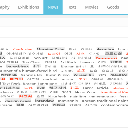
raphy
Exhibitions
News
Texts
Movies
Goods
클래스
Confucian
Morning Calm
정선
오방색
drawing
Janu
전
안녕하세요 예술가씨
드로잉
안견
산수
오상민
무릉도원
레스
동계올림픽
pop art
문화시대
애니메이션
Dongguri
ne
국어 교과서
Top Class
컬렉션
Art Book
Jaewon
여항
김홍도
on
kwonkisoo
화가
팝아트
Korean Artist
용
한국의 아티스트
 puppet of a human-faced bird
서양화
莊子
뉴욕
송수남
예술가
현대미술
Sabrina Ho
Kwon Ki Soo
Korean Air
치다
아뜰리에
양화
동구리
이규현
portrait
macau
공자
인터뷰
국악방송
l Text Book- Korean Language
대한항공 모닝캄
하계훈
김정희
고사관수도
노자
파초
한국 작가
孔子
Larry
article
atelier 
o.kisoo
이달의 보도사진
여백
2012
Hong Kong
traditional Ko
상청앵도
한국화
홍콩
New York
painting. contemporary
focu
스
design press
interview
Inmyeonjo
Korean traditional pain
 image
전통
아트인컬처
강태공
김경란
산수화
contemporary