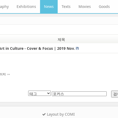
raphy
Exhibitions
News
Texts
Movies
Goods
제목
rt in Culture - Cover & Focus | 2019 Nov.
페이지
Layout by COMI