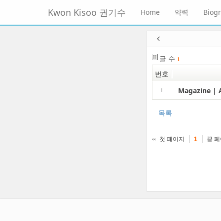
메
Kwon Kisoo 권기수
Home
약력
Biog
뉴
토
글
본
하
문
기
바
글 수
1
로
번호
가
기
Magazine | A
1
목록
첫 페이지
끝 
1