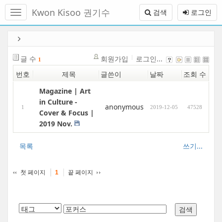
메
Kwon Kisoo 권기수
검색
로그인
뉴
토
글
본
하
문
기
바
글 수
회원가입
로그인...
1
로
번호
제목
글쓴이
날짜
조회 수
가
기
Magazine | Art
in Culture -
anonymous
1
2019-12-05
47528
Cover & Focus |
2019 Nov.
목록
쓰기...
첫 페이지
끝 페이지
1